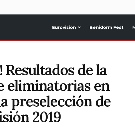
d
Eurovisión
Benidorm Fest
M
ternativo sobre la música y fiestas de toda Europa, Noticias diarias, op
! Resultados de la
 eliminatorias en
a preselección de
isión 2019