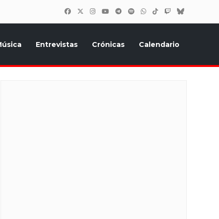
úsica
Entrevistas
Crónicas
Calendario
inión, Eurostars, y todo lo relacionado con el festival de