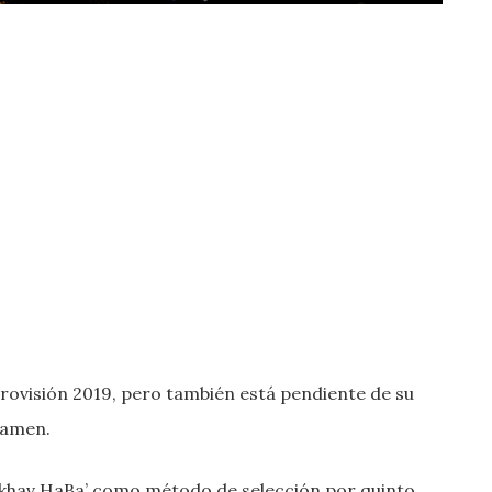
Eurovisión 2019, pero también está pendiente de su
tamen.
khav HaBa’ como método de selección por quinto