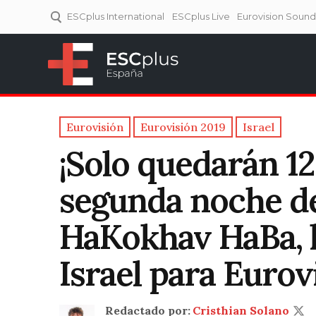
ESCplus International
ESCplus Live
Eurovision Soun
ESCplus España
Tu punto de referencia al
Eurovisión y NFs.
Eurovisión
Eurovisión 2019
Israel
¡Solo quedarán 12
segunda noche de
HaKokhav HaBa, l
Israel para Eurov
Redactado por:
Cristhian Solano