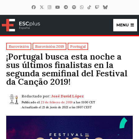
MENU
ESCplus España
Eurovisión
Eurovisión 2019
Portugal
¡Portugal busca esta noche a
sus últimos finalistas en la
segunda semifinal del Festival
da Canção 2019!
Redactado por:
José David López
Publicado el
23 de febrero de 2019
a las 11:00 CET
Actualizado el 21 de junio de 2021 a las 19:07 CEST