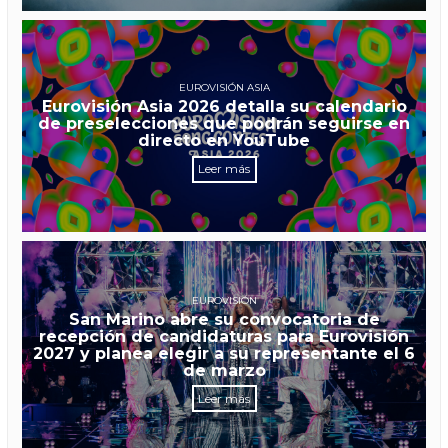
EUROVISIÓN ASIA
Eurovisión Asia 2026 detalla su calendario
de preselecciones que podrán seguirse en
directo en YouTube
Leer más
EUROVISIÓN
San Marino abre su convocatoria de
recepción de candidaturas para Eurovisión
2027 y planea elegir a su representante el 6
de marzo
Leer más