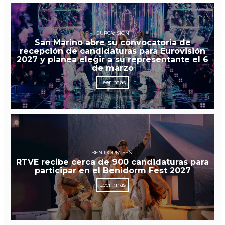
EUROVISIÓN
San Marino abre su convocatoria de
recepción de candidaturas para Eurovisión
2027 y planea elegir a su representante el 6
de marzo
Leer más
BENIDORM FEST
RTVE recibe cerca de 900 candidaturas para
participar en el Benidorm Fest 2027
Leer más