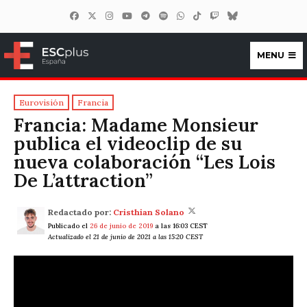
MENU
ESCplus España
Eurovisión
Francia
Francia: Madame Monsieur
publica el videoclip de su
nueva colaboración “Les Lois
De L’attraction”
Redactado por:
Cristhian Solano
Publicado el
26 de junio de 2019
a las 16:03 CEST
Actualizado el 21 de junio de 2021 a las 15:20 CEST