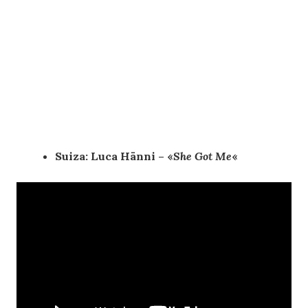
Suiza: Luca Hänni – «
She Got Me
«