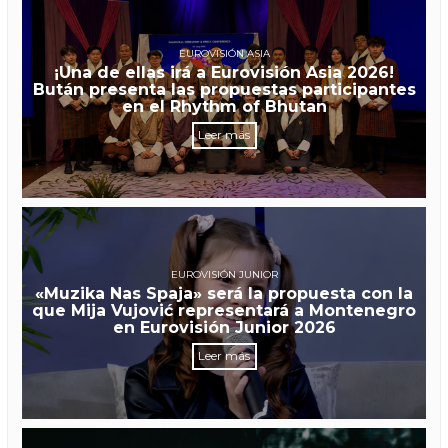
EUROVISIÓN ASIA
¡Una de ellas irá a Eurovisión Asia 2026!
Bután presenta las propuestas participantes
en el Rhythm of Bhutan
Leer más
EUROVISIÓN JUNIOR
«Muzika Nas Spaja» será la propuesta con la
que Mija Vujović representará a Montenegro
en Eurovisión Junior 2026
Leer más