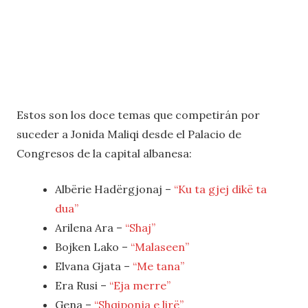
Estos son los doce temas que competirán por
suceder a Jonida Maliqi desde el Palacio de
Congresos de la capital albanesa:
Albërie Hadërgjonaj –
“Ku ta gjej dikë ta
dua”
Arilena Ara –
“Shaj”
Bojken Lako –
“Malaseen”
Elvana Gjata –
“Me tana”
Era Rusi –
“Eja merre”
Gena –
“Shqiponja e lirë”