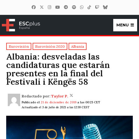
MENU
ESCplus España
Eurovisión
Eurovisión 2020
Albania
Albania: desveladas las
candidaturas que estarán
presentes en la final del
Festivali i Këngës 58
Redactado por:
Taylor P.
Publicado el
21 de diciembre de 2019
a las 00:25 CET
Actualizado el 3 de julio de 2021 a las 12:39 CEST