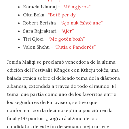
Kamela Islamaj –
“Më ngjyros”
Olta Boka –
“Botë për dy”
Robert Berisha –
“Ajo nuk është unë”
Sara Bajraktari –
“Ajër”
Tiri Gjoci –
“Me gotën bosh”
Valon Shehu –
“Kutia e Pandorës”
Jonida Maliqi se proclamó vencedora de la última
edición del Festivali i Këngës con Ktheju tokës, una
balada étnica sobre el delicado tema de la diáspora
albanesa, extendida a través de todo el mundo. El
tema, que partía como uno de los favoritos entre
los seguidores de Eurovisión, se tuvo que
conformar con la decimoséptima posición en la
final y 90 puntos. ¿Logrará alguno de los
candidatos de este fin de semana mejorar ese