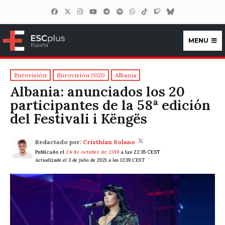
MENU
ESCplus España
Eurovisión
Eurovisión 2020
Albania
Albania: anunciados los 20
participantes de la 58ª edición
del Festivali i Këngës
Redactado por:
Cristhian Solano
Publicado el
24 de octubre de 2019
a las 22:35 CEST
Actualizado el 3 de julio de 2021 a las 12:39 CEST