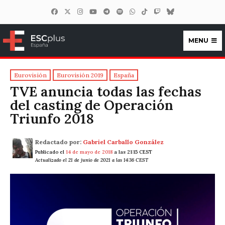
MENU
ESCplus España
Eurovisión
Eurovisión 2019
España
TVE anuncia todas las fechas
del casting de Operación
Triunfo 2018
Redactado por:
Gabriel Carballo González
Publicado el
14 de mayo de 2018
a las 21:15 CEST
Actualizado el 21 de junio de 2021 a las 14:36 CEST