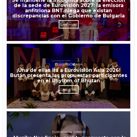
Se mantiene la incógnita sobre la elección
de la sede de Eurovisión 2027: la emisora
anfitriona BNT niega que existan
discrepancias con el Gobierno de Bulgaria
Leer más
EUROVISIÓN ASIA
¡Una de ellas irá a Eurovisión Asia 2026!
Bután presenta las propuestas participantes
en el Rhythm of Bhutan
Leer más
EUROVISIÓN JUNIOR