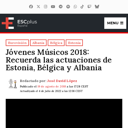
MENU
ESCplus España
Eurovisión
Albania
Bélgica
Estonia
Jóvenes Músicos 2018:
Recuerda las actuaciones de
Estonia, Bélgica y Albania
Redactado por:
José David López
Publicado el
19 de agosto de 2018
a las 17:28 CEST
Actualizado el 4 de julio de 2022 a las 12:36 CEST