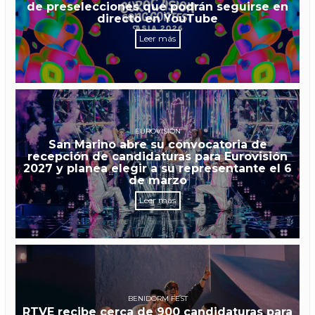
de preselecciones que podrán seguirse en
directo en YouTube
Leer más
EUROVISIÓN
San Marino abre su convocatoria de
recepción de candidaturas para Eurovisión
2027 y planea elegir a su representante el 6
de marzo
Leer más
BENIDORM FEST
RTVE recibe cerca de 900 candidaturas para