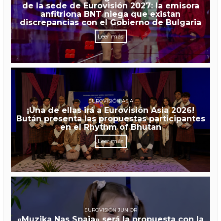
de la sede de Eurovisión 2027: la emisora
anfitriona BNT niega que existan
discrepancias con el Gobierno de Bulgaria
Leer más
EUROVISIÓN ASIA
¡Una de ellas irá a Eurovisión Asia 2026!
Bután presenta las propuestas participantes
en el Rhythm of Bhutan
Leer más
EUROVISIÓN JUNIOR
«Muzika Nas Spaja» será la propuesta con la