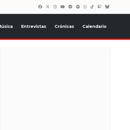
úsica
Entrevistas
Crónicas
Calendario
inión, Eurostars, y todo lo relacionado con el festival de