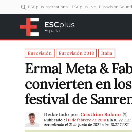
ESCplus International
ESCplus Live
Eurovision Soun
ESCplus España
Tu punto de referencia al
Eurovisión y NFs.
Eurovisión
Eurovisión 2018
Italia
Ermal Meta & Fab
convierten en lo
festival de Sanr
Redactado por:
Cristhian Solano
Publicado el
11 de febrero de 2018
a la 01:22 CET
Actualizado el 21 de junio de 2021 a las 18:27 CEST