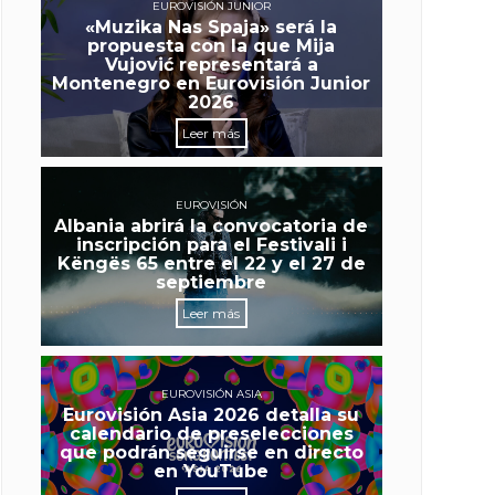
EUROVISIÓN JUNIOR
«Muzika Nas Spaja» será la
propuesta con la que Mija
Vujović representará a
Montenegro en Eurovisión Junior
2026
Leer más
EUROVISIÓN
Albania abrirá la convocatoria de
inscripción para el Festivali i
Këngës 65 entre el 22 y el 27 de
septiembre
Leer más
EUROVISIÓN ASIA
Eurovisión Asia 2026 detalla su
calendario de preselecciones
que podrán seguirse en directo
en YouTube