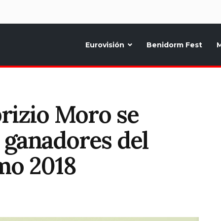
d
Eurovisión
Benidorm Fest
M
ternativo sobre la música y fiestas de toda Europa, Noticias diarias, op
rizio Moro se
s ganadores del
emo 2018