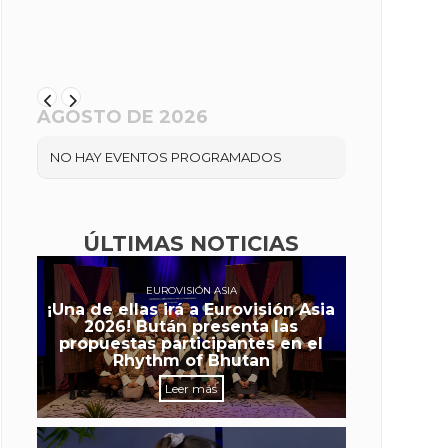
AGOSTO DE 2026
NO HAY EVENTOS PROGRAMADOS
ÚLTIMAS NOTICIAS
EUROVISIÓN ASIA
¡Una de ellas irá a Eurovisión Asia
2026! Bután presenta las
propuestas participantes en el
Rhythm of Bhutan
Leer más