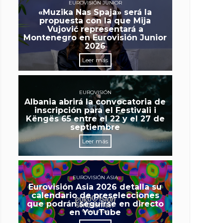
EUROVISIÓN JUNIOR
«Muzika Nas Spaja» será la
propuesta con la que Mija
Vujović representará a
Montenegro en Eurovisión Junior
2026
Leer más
EUROVISIÓN
Albania abrirá la convocatoria de
inscripción para el Festivali i
Këngës 65 entre el 22 y el 27 de
septiembre
Leer más
EUROVISIÓN ASIA
Eurovisión Asia 2026 detalla su
calendario de preselecciones
que podrán seguirse en directo
en YouTube