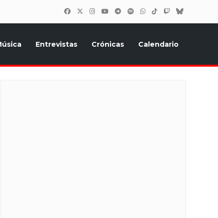
úsica
Entrevistas
Crónicas
Calendario
inión, Eurostars, y todo lo relacionado con el festival de