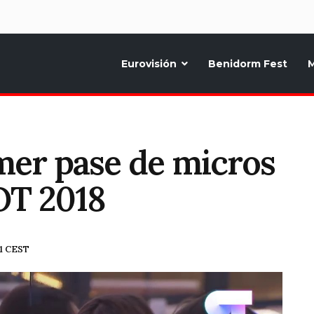
d
Eurovisión
Benidorm Fest
M
ternativo sobre la música y fiestas de toda Europa, Noticias diarias, op
imer pase de micros
 OT 2018
41 CEST