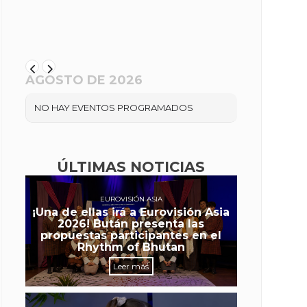
AGOSTO DE 2026
NO HAY EVENTOS PROGRAMADOS
ÚLTIMAS NOTICIAS
EUROVISIÓN ASIA
¡Una de ellas irá a Eurovisión Asia
2026! Bután presenta las
propuestas participantes en el
Rhythm of Bhutan
Leer más