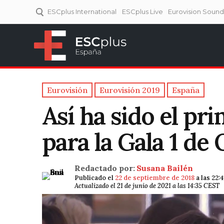
ESCplus International
ESCplus Live
Eurovision Soun
ESCplus España
Tu punto de referencia al
Eurovisión y NFs.
Eurovisión
Eurovisión 2019
España
Así ha sido el pr
para la Gala 1 de
Redactado por:
Susana Bailén
Publicado el
22 de septiembre de 2018
a las 22:
Actualizado el 21 de junio de 2021 a las 14:35 CEST