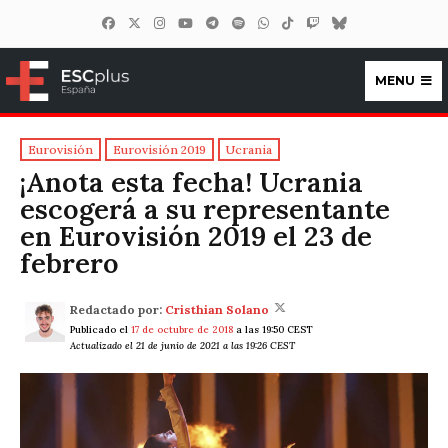
MENU
ESCplus España
Eurovisión
Eurovisión 2019
Ucrania
¡Anota esta fecha! Ucrania
escogerá a su representante
en Eurovisión 2019 el 23 de
febrero
Redactado por:
Cristhian Solano
Publicado el
17 de octubre de 2018
a las 19:50 CEST
Actualizado el 21 de junio de 2021 a las 19:26 CEST