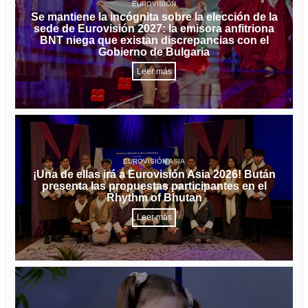
EUROVISIÓN
Se mantiene la incógnita sobre la elección de la
sede de Eurovisión 2027: la emisora anfitriona
BNT niega que existan discrepancias con el
Gobierno de Bulgaria
Leer más
EUROVISIÓN ASIA
¡Una de ellas irá a Eurovisión Asia 2026! Bután
presenta las propuestas participantes en el
Rhythm of Bhutan
Leer más