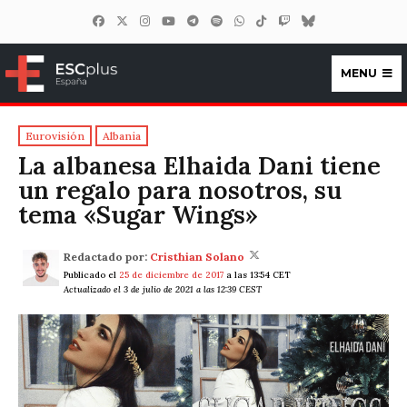
MENU
ESCplus España
Eurovisión
Albania
La albanesa Elhaida Dani tiene
un regalo para nosotros, su
tema «Sugar Wings»
Redactado por:
Cristhian Solano
Publicado el
25 de diciembre de 2017
a las 13:54 CET
Actualizado el 3 de julio de 2021 a las 12:39 CEST