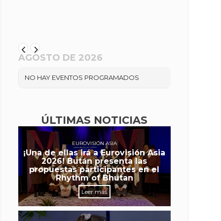
AGOSTO DE 2026
NO HAY EVENTOS PROGRAMADOS
ÚLTIMAS NOTICIAS
EUROVISIÓN ASIA
¡Una de ellas irá a Eurovisión Asia
2026! Bután presenta las
propuestas participantes en el
Rhythm of Bhutan
Leer más