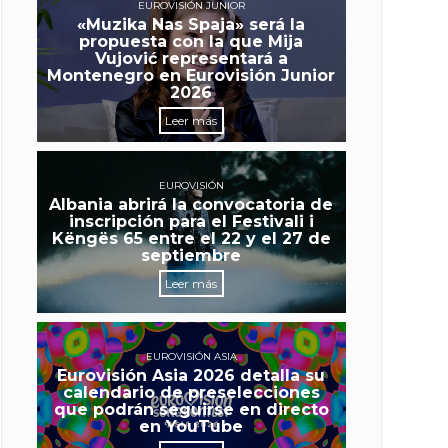
EUROVISIÓN JUNIOR
«Muzika Nas Spaja» será la
propuesta con la que Mija
Vujović representará a
Montenegro en Eurovisión Junior
2026
Leer más
EUROVISIÓN
Albania abrirá la convocatoria de
inscripción para el Festivali i
Këngës 65 entre el 22 y el 27 de
septiembre
Leer más
EUROVISIÓN ASIA
Eurovisión Asia 2026 detalla su
calendario de preselecciones
que podrán seguirse en directo
en YouTube