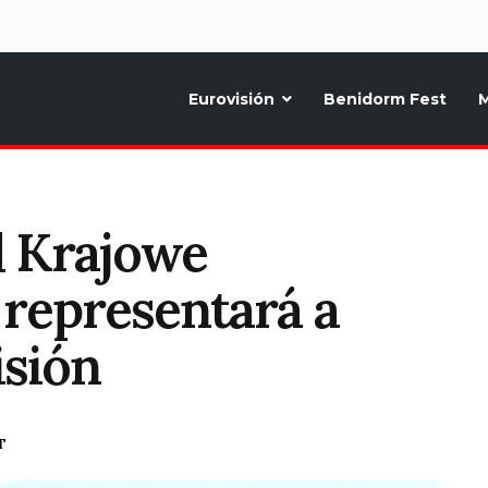
d
Eurovisión
Benidorm Fest
M
ternativo sobre la música y fiestas de toda Europa, Noticias diarias, op
l Krajowe
 representará a
isión
T