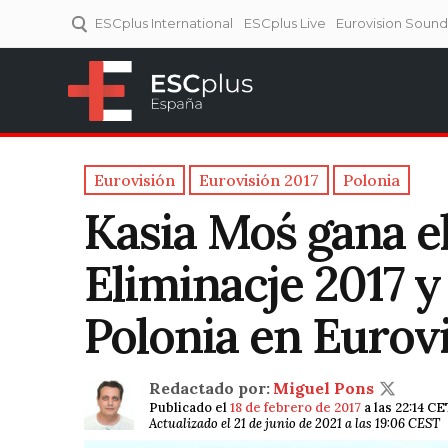
ESCplus International
ESCplus Live
Eurovision Soun
ESCplus España
Tu punto de referencia al
Eurovisión y NFs.
Eurovisión
Eurovisión 2017
Polonia
Kasia Moś gana e
Eliminacje 2017 y
Polonia en Eurov
Redactado por:
Miguel Pons
Publicado el
18 de febrero de 2017
a las 22:14 CE
Actualizado el 21 de junio de 2021 a las 19:06 CEST