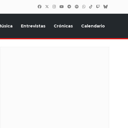
úsica
Entrevistas
Crónicas
Calendario
inión, Eurostars, y todo lo relacionado con el festival de