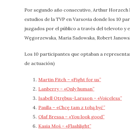
Por segundo año consecutivo, Arthur Horzech h
estudios de la TVP en Varsovia donde los 10 par
juzgados por el público a través del televoto y 
Węgorzewska, Maria Sadowska, Robert Janowski
Los 10 participantes que optaban a representar
de actuación)
Martin Fitch – «Fight for us”
Lanberry – «Only human”
Isabell Otrębus-Larsson – «Voiceless”
Paulla – «Chcę tam z tobą być”
Olaf Bressa – «You look good”
Kasia Moś – «Flashlight
”