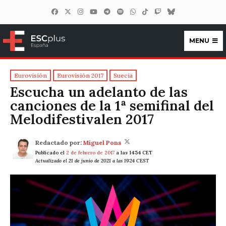
MENU
ESCplus España
Eurovisión
Eurovisión 2017
Suecia
Escucha un adelanto de las
canciones de la 1ª semifinal del
Melodifestivalen 2017
Redactado por:
Miguel Pons
Publicado el
2 de febrero de 2017
a las 14:54 CET
Actualizado el 21 de junio de 2021 a las 19:24 CEST