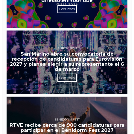
directo en YouTube
Leer más
EUROVISIÓN
San Marino abre su convocatoria de
recepción de candidaturas para Eurovisión
2027 y planea elegir a su representante el 6
de marzo
Leer más
BENIDORM FEST
RTVE recibe cerca de 900 candidaturas para
participar en el Benidorm Fest 2027