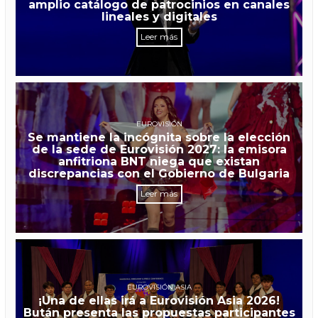
amplio catálogo de patrocinios en canales
lineales y digitales
Leer más
EUROVISIÓN
Se mantiene la incógnita sobre la elección
de la sede de Eurovisión 2027: la emisora
anfitriona BNT niega que existan
discrepancias con el Gobierno de Bulgaria
Leer más
EUROVISIÓN ASIA
¡Una de ellas irá a Eurovisión Asia 2026!
Bután presenta las propuestas participantes