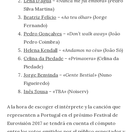
Lena D’agua
–
«Nunca me fui embora»
(Pedro
Silva Martins)
Beatriz Felício
–
«Ao teu olhar»
(Jorge
Fernando)
Pedro Gonçalves
–
«Don’t walk away»
(João
Pedro Coimbra)
Helena Kendall
–
«Andamos no céu»
(João Só)
Celina da Piedade
–
«Primavera»
(Celina da
Piedade)
Jorge Benvinda
–
«Gente Bestial»
(Nuno
Figueiredo)
Inês Sousa
–
«TBA»
(Noiserv)
A la hora de escoger el intérprete y la canción que
representen a Portugal en el próximo Festival de
Eurovisión 2017 se tendrá en cuenta el cómputo
entre los votos emitidos por el público espectador y