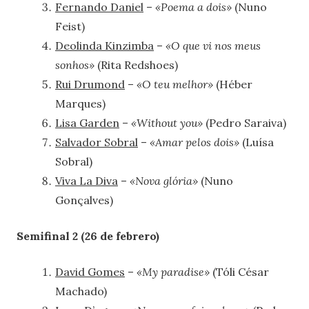
Fernando Daniel
–
«Poema a dois»
(Nuno
Feist)
Deolinda Kinzimba
–
«O que vi nos meus
sonhos»
(Rita Redshoes)
Rui Drumond
–
«O teu melhor»
(Héber
Marques)
Lisa Garden
–
«Without you»
(Pedro Saraiva)
Salvador Sobral
–
«Amar pelos dois»
(Luísa
Sobral)
Viva La Diva
–
«Nova glória»
(Nuno
Gonçalves)
Semifinal 2 (26 de febrero)
David Gomes
–
«My paradise»
(Tóli César
Machado)