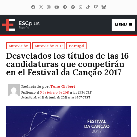
MENU
ESCplus España
Eurovisión
Eurovisión 2017
Portugal
Desvelados los títulos de las 16
candidaturas que competirán
en el Festival da Canção 2017
Redactado por:
Tono Gisbert
Publicado el
5 de febrero de 2017
a las 13:54 CET
Actualizado el 21 de junio de 2021 a las 19:07 CEST