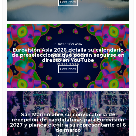
Leer más
EUROVISIÓN ASIA
Eurovisión Asia 2026 detalla su calendario
de preselecciones que podrán seguirse en
directo en YouTube
Leer más
EUROVISIÓN
San Marino abre su convocatoria de
recepción de candidaturas para Eurovisión
2027 y planea elegir a su representante el 6
de marzo