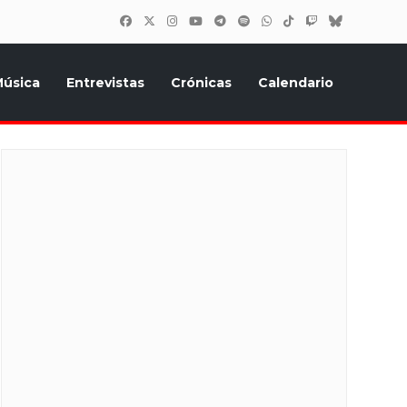
úsica
Entrevistas
Crónicas
Calendario
inión, Eurostars, y todo lo relacionado con el festival de