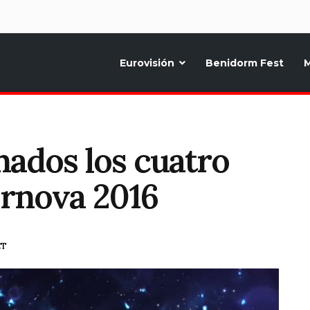
d
Eurovisión
Benidorm Fest
M
ternativo sobre la música y fiestas de toda Europa, Noticias diarias, op
nados los cuatro
ernova 2016
ET