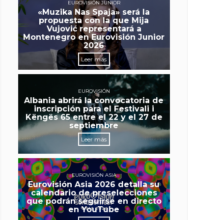
EUROVISIÓN JUNIOR
«Muzika Nas Spaja» será la
propuesta con la que Mija
Vujović representará a
Montenegro en Eurovisión Junior
2026
Leer más
EUROVISIÓN
Albania abrirá la convocatoria de
inscripción para el Festivali i
Këngës 65 entre el 22 y el 27 de
septiembre
Leer más
EUROVISIÓN ASIA
Eurovisión Asia 2026 detalla su
calendario de preselecciones
que podrán seguirse en directo
en YouTube