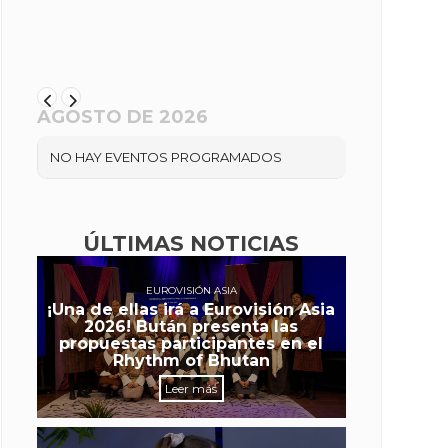
AGOSTO DE 2026
NO HAY EVENTOS PROGRAMADOS
ÚLTIMAS NOTICIAS
EUROVISIÓN ASIA
¡Una de ellas irá a Eurovisión Asia
2026! Bután presenta las
propuestas participantes en el
Rhythm of Bhutan
Leer más