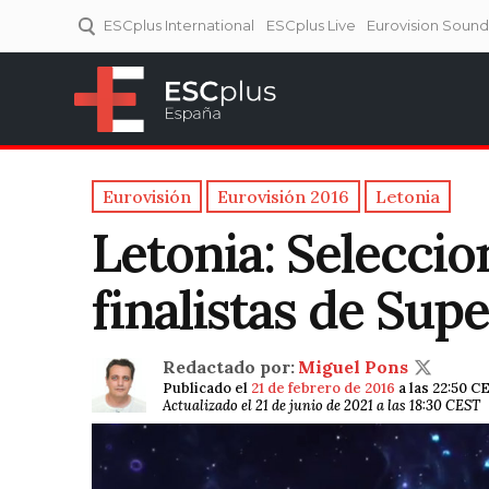
ESCplus International
ESCplus Live
Eurovision Soun
ESCplus España
Tu punto de referencia al
Eurovisión y NFs.
Eurovisión
Eurovisión 2016
Letonia
Letonia: Seleccio
finalistas de Sup
Redactado por:
Miguel Pons
Publicado el
21 de febrero de 2016
a las 22:50 C
Actualizado el 21 de junio de 2021 a las 18:30 CEST