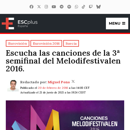
MENU
ESCplus España
Eurovisión
Eurovisión 2016
Suecia
Escucha las canciones de la 3ª
semifinal del Melodifestivalen
2016.
Redactado por:
Miguel Pons
Publicado el
20 de febrero de 2016
a las 14:05 CET
Actualizado el 21 de junio de 2021 a las 19:24 CEST