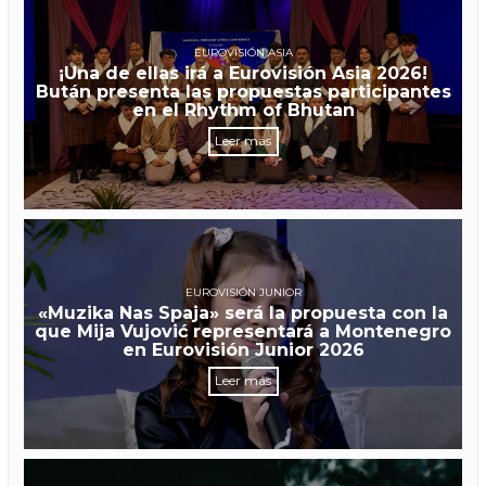
EUROVISIÓN ASIA
¡Una de ellas irá a Eurovisión Asia 2026!
Bután presenta las propuestas participantes
en el Rhythm of Bhutan
Leer más
EUROVISIÓN JUNIOR
«Muzika Nas Spaja» será la propuesta con la
que Mija Vujović representará a Montenegro
en Eurovisión Junior 2026
Leer más