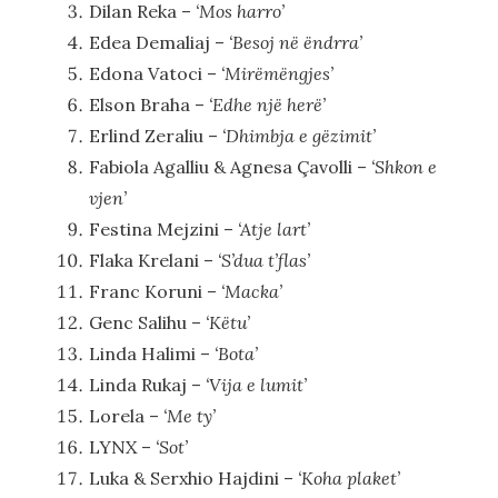
Dilan Reka –
‘Mos harro’
Edea Demaliaj –
‘Besoj në ëndrra’
Edona Vatoci –
‘Mirëmëngjes’
Elson Braha –
‘Edhe një herë’
Erlind Zeraliu –
‘Dhimbja e gëzimit’
Fabiola Agalliu & Agnesa Çavolli –
‘Shkon e
vjen’
Festina Mejzini –
‘Atje lart’
Flaka Krelani –
‘S’dua t’flas’
Franc Koruni –
‘Macka’
Genc Salihu –
‘Këtu’
Linda Halimi –
‘Bota’
Linda Rukaj –
‘Vija e lumit’
Lorela –
‘Me ty’
LYNX –
‘Sot’
Luka & Serxhio Hajdini –
‘Koha plaket’