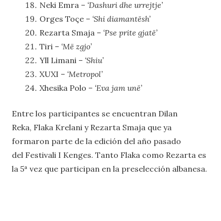
Neki Emra –
‘Dashuri dhe urrejtje’
Orges Toçe –
‘Shi diamantësh’
Rezarta Smaja –
‘Pse prite gjatë’
Tiri –
‘Më zgjo’
Yll Limani –
‘Shiu’
XUXI –
‘Metropol’
Xhesika Polo –
‘Eva jam unë’
Entre los participantes se encuentran Dilan
Reka, Flaka Krelani y Rezarta Smaja que ya
formaron parte de la edición del año pasado
del Festivali I Kenges. Tanto Flaka como Rezarta es
la 5ª vez que participan en la preselección albanesa.