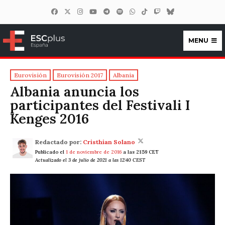
MENU
ESCplus España
Eurovisión
Eurovisión 2017
Albania
Albania anuncia los
participantes del Festivali I
Kenges 2016
Redactado por:
Cristhian Solano
Publicado el
1 de noviembre de 2016
a las 21:59 CET
Actualizado el 3 de julio de 2021 a las 12:40 CEST