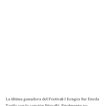
La última ganadora del Festivali I Kenges fue Eneda
Tarifa con la canción Përrallë. Finalmente no