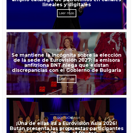
lineales y digitales
Leer más
EUROVISIÓN
Se mantiene la incógnita sobre la elección
de la sede de Eurovisión 2027: la emisora
anfitriona BNT niega que existan
discrepancias con el Gobierno de Bulgaria
Leer más
EUROVISIÓN ASIA
¡Una de ellas irá a Eurovisión Asia 2026!
Bután presenta las propuestas participantes