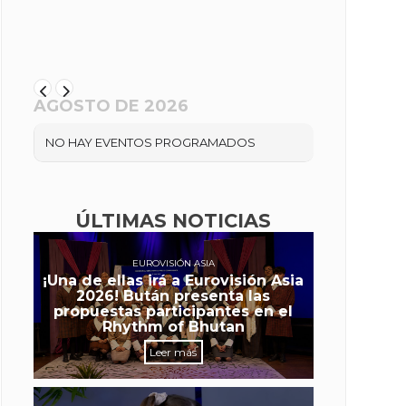
AGOSTO DE 2026
NO HAY EVENTOS PROGRAMADOS
ÚLTIMAS NOTICIAS
EUROVISIÓN ASIA
¡Una de ellas irá a Eurovisión Asia
2026! Bután presenta las
propuestas participantes en el
Rhythm of Bhutan
Leer más