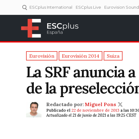
ESCplus International
ESCplus Live
Eurovision Soun
ESCplus España
Tu punto de referencia al
Eurovisión y NFs.
Eurovisión
Eurovisión 2014
Suiza
La SRF anuncia a
de la preselección
Redactado por:
Miguel Pons
Publicado el
22 de noviembre de 2013
a las 10:
Actualizado el 21 de junio de 2021 a las 19:25 CEST