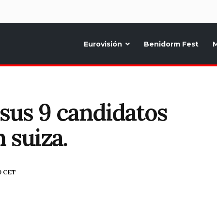
d
Eurovisión
Benidorm Fest
M
ternativo sobre la música y fiestas de toda Europa, Noticias diarias, op
 sus 9 candidatos
 suiza.
30 CET