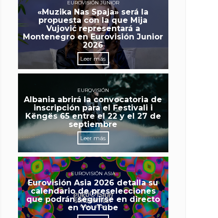
EUROVISIÓN JUNIOR
«Muzika Nas Spaja» será la
propuesta con la que Mija
Vujović representará a
Montenegro en Eurovisión Junior
2026
Leer más
EUROVISIÓN
Albania abrirá la convocatoria de
inscripción para el Festivali i
Këngës 65 entre el 22 y el 27 de
septiembre
Leer más
EUROVISIÓN ASIA
Eurovisión Asia 2026 detalla su
calendario de preselecciones
que podrán seguirse en directo
en YouTube