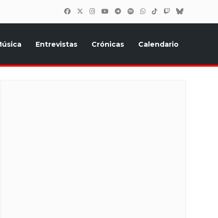
úsica
Entrevistas
Crónicas
Calendario
inión, Eurostars, y todo lo relacionado con el festival de