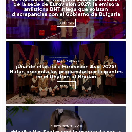
de la sede de Eurovisión 2027: la emisora
anfitriona BNT niega que existan
discrepancias con el Gobierno de Bulgaria
Leer más
EUROVISIÓN ASIA
¡Una de ellas irá a Eurovisión Asia 2026!
Bután presenta las propuestas participantes
en el Rhythm of Bhutan
Leer más
EUROVISIÓN JUNIOR
«Muzika Nas Spaja» será la propuesta con la