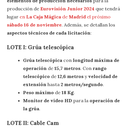
elementos de producción necesarios
para la
producción de
Eurovisión Junior 2024
que tendrá
lugar
en
La Caja Mágica
de
Madrid
el próximo
sábado
16 de noviembre
. Además, se detallan los
aspectos técnicos de cada licitación
:
LOTE I: Grúa telescópica
Grúa telescópica
con
longitud máxima de
operación
de
15,7 metros
. Con
rango
telescópico
de
12,6 metros
y
velocidad de
extensión
hasta
2 metros/segundo
.
Peso máximo
de
18 Kg
.
Monitor de vídeo HD
para la
operación de
la grúa
.
LOTE II: Cable Cam