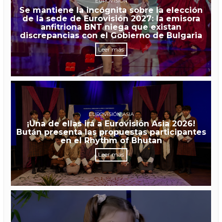
EUROVISIÓN
Se mantiene la incógnita sobre la elección
de la sede de Eurovisión 2027: la emisora
anfitriona BNT niega que existan
discrepancias con el Gobierno de Bulgaria
Leer más
EUROVISIÓN ASIA
¡Una de ellas irá a Eurovisión Asia 2026!
Bután presenta las propuestas participantes
en el Rhythm of Bhutan
Leer más