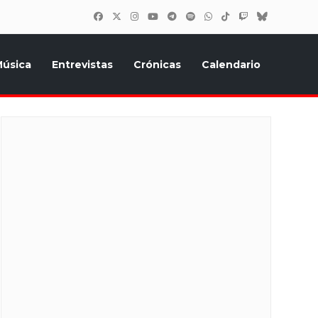
úsica
Entrevistas
Crónicas
Calendario
inión, Eurostars, y todo lo relacionado con el festival de