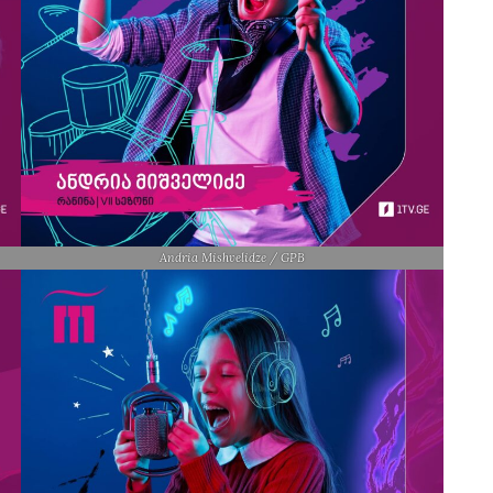
Andria Mishvelidze / GPB