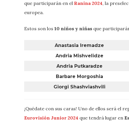
que participarán en el
Ranina 2024
, la presele
europea.
Estos son los
10 niños y niñas
que participarán
Anastasia Iremadze
Andria Mishvelidze
Andria Putkaradze
Barbare Morgoshia
Giorgi Shashviashvili
¡Quédate con sus caras! Uno de ellos será el r
Eurovisión Junior
2024
que tendrá lugar en
E