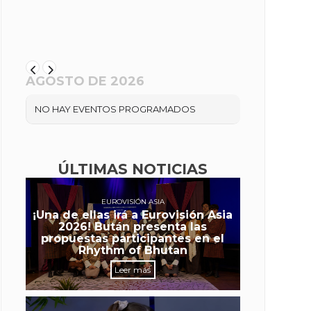
AGOSTO DE 2026
NO HAY EVENTOS PROGRAMADOS
ÚLTIMAS NOTICIAS
EUROVISIÓN ASIA
¡Una de ellas irá a Eurovisión Asia
2026! Bután presenta las
propuestas participantes en el
Rhythm of Bhutan
Leer más