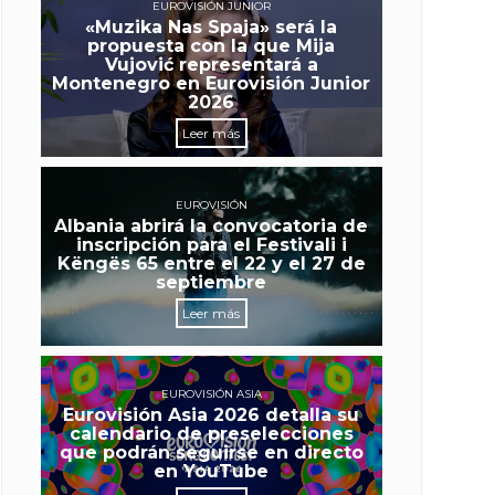
EUROVISIÓN JUNIOR
«Muzika Nas Spaja» será la
propuesta con la que Mija
Vujović representará a
Montenegro en Eurovisión Junior
2026
Leer más
EUROVISIÓN
Albania abrirá la convocatoria de
inscripción para el Festivali i
Këngës 65 entre el 22 y el 27 de
septiembre
Leer más
EUROVISIÓN ASIA
Eurovisión Asia 2026 detalla su
calendario de preselecciones
que podrán seguirse en directo
en YouTube