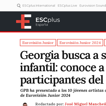
ESCplus International
ESCplus Live
Eurovision Soun
ESCplus España
Tu punto de referencia al
Eurovisión y NFs.
Eurovisión Junior
Eurovisión Junior 2024
Georgia busca a s
infantil: conoce a
participantes del
GPB ha presentado a los 10 jóvenes artistas 
de Eurovisión Junior 2024
Redactado por:
José Miguel Manche