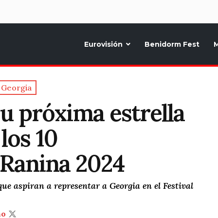
d
Eurovisión
Benidorm Fest
M
ternativo sobre la música y fiestas de toda Europa, Noticias diarias, op
Georgia
u próxima estrella
 los 10
 Ranina 2024
que aspiran a representar a Georgia en el Festival
ño