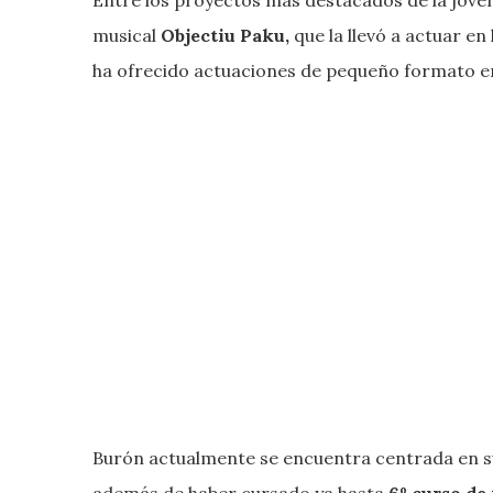
musical
Objectiu Paku,
que la llevó a actuar e
ha ofrecido actuaciones de pequeño formato en 
Burón actualmente se encuentra centrada en su
además de haber cursado ya hasta
6º curso de