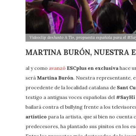
Videoclip de»Junto A Ti», propuesta española para el #S
MARTINA BURÓN, NUESTRA 
al y como
avanzó
ESCplus en exclusiva
hace u
será
Martina Burón
. Nuestra representante, 
procedente de la localidad catalana de
Sant Cu
testigo a antiguas voces españolas del
#SayHi
bailará contra el bullying frente a los televiso
artístico
para la artista, que si bien no cuenta
predecesores, ha plantado sus pinitos en los e
Entre los proyectos más destacados de la joven