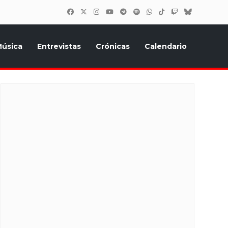
úsica
Entrevistas
Crónicas
Calendario
inión, Eurostars, y todo lo relacionado con el festival de