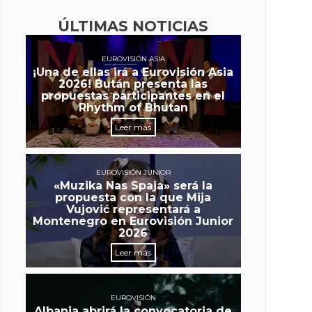
ÚLTIMAS NOTICIAS
EUROVISIÓN ASIA
¡Una de ellas irá a Eurovisión Asia
2026! Bután presenta las
propuestas participantes en el
Rhythm of Bhutan
Leer más
EUROVISIÓN JUNIOR
«Muzika Nas Spaja» será la
propuesta con la que Mija
Vujović representará a
Montenegro en Eurovisión Junior
2026
Leer más
EUROVISIÓN
Albania abrirá la convocatoria de