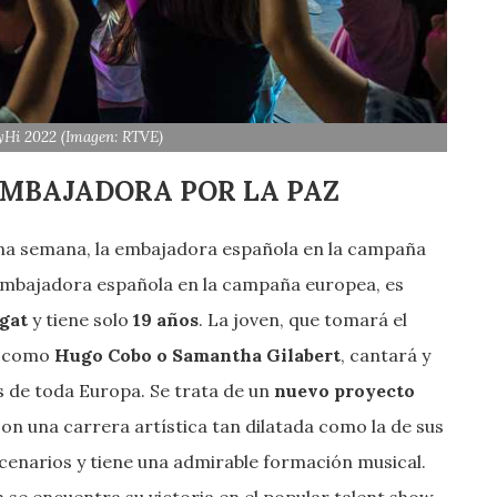
ayHi 2022 (Imagen: RTVE)
EMBAJADORA POR LA PAZ
na semana, la embajadora española en la campaña
embajadora española en la campaña europea, es
gat
y tiene solo
19 años
. La joven, que tomará el
como
Hugo Cobo o Samantha Gilabert
, cantará y
res de toda Europa. Se trata de un
nuevo proyecto
 con una carrera artística tan dilatada como la de sus
scenarios y tiene una admirable formación musical.
 se encuentra su victoria en el popular talent show