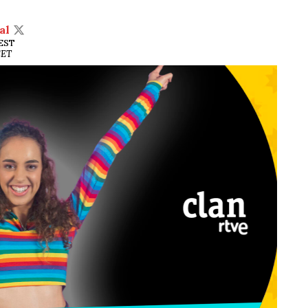
al
CEST
CET