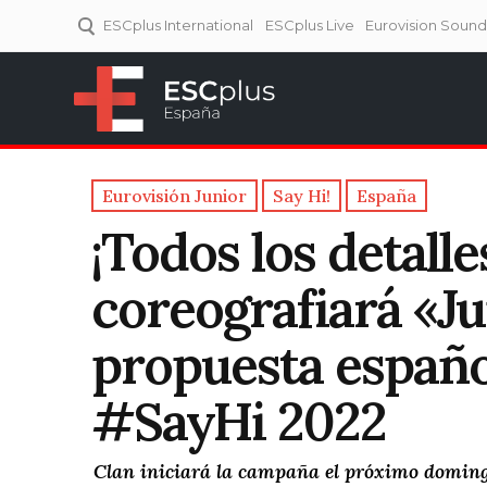
ESCplus International
ESCplus Live
Eurovision Soun
ESCplus España
Tu punto de referencia al
Eurovisión y NFs.
Eurovisión Junior
Say Hi!
España
¡Todos los detall
coreografiará «Jun
propuesta españo
#SayHi 2022
Clan iniciará la campaña el próximo domingo 