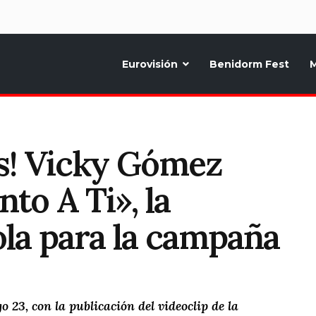
d
Eurovisión
Benidorm Fest
M
ternativo sobre la música y fiestas de toda Europa, Noticias diarias, op
es! Vicky Gómez
to A Ti», la
la para la campaña
23, con la publicación del videoclip de la