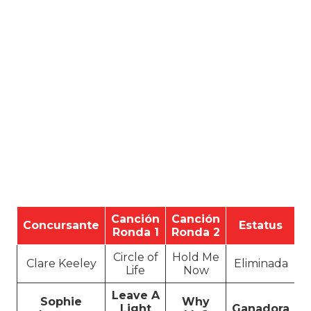
Canción
Canción
Concursante
Estatus
Ronda 1
Ronda 2
Circle of
Hold Me
Clare Keeley
Eliminada
Life
Now
Leave A
Sophie
Why
Light
Ganadora