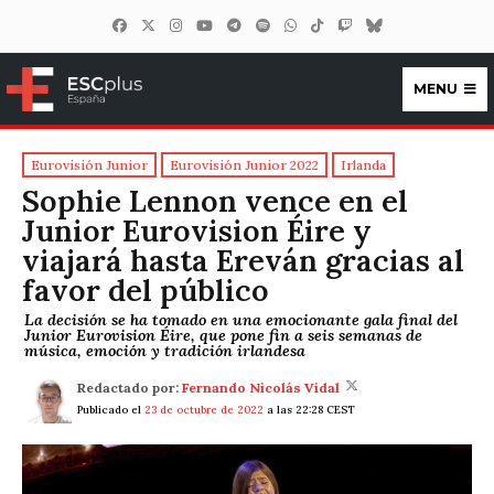
MENU
ESCplus España
Eurovisión Junior
Eurovisión Junior 2022
Irlanda
Sophie Lennon vence en el
Junior Eurovision Éire y
viajará hasta Ereván gracias al
favor del público
La decisión se ha tomado en una emocionante gala final del
Junior Eurovision Éire, que pone fin a seis semanas de
música, emoción y tradición irlandesa
Redactado por:
Fernando Nicolás Vidal
Publicado el
23 de octubre de 2022
a las 22:28 CEST