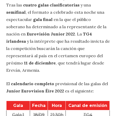
Tras las
cuatro galas clasificatorias
y una
semifinal
, el formato a celebrado esta noche una
espectacular
gala final
en la que el público
soberano ha determinado a la representante de la
nación en
Eurovisión Junior 2022
. La
TG4
irlandesa
y la intérprete que ha resultado invicta de
la competición buscarán la canción que
representará al país en el certamen europeo del
próximo
11 de diciembre
, que tendrá lugar desde
Ereván, Armenia.
El
calendario completo
provisional de las galas del
Junior Eurovision Éire 2022
es el siguiente:
Gala
Fecha
Hora
Canal de emisión
Gala 1
18/09
21:30h
TG4