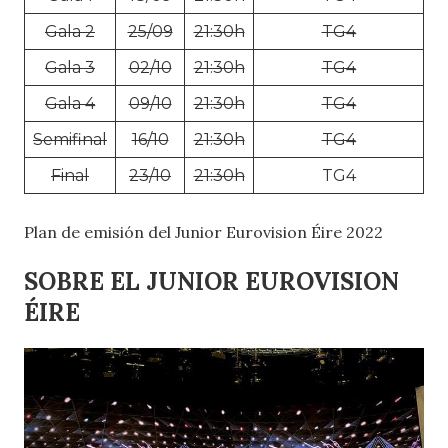
Gala 2
25/09
21:30h
TG4
Gala 3
02/10
21:30h
TG4
Gala 4
09/10
21:30h
TG4
Semifinal
16/10
21:30h
TG4
Final
23/10
21:30h
TG4
Plan de emisión del Junior Eurovision Éire 2022
SOBRE EL JUNIOR EUROVISION
ÉIRE