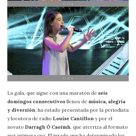
© TG4
© TG4
La gala, que sigue con una maratón de
seis
domingos consecutivos
llenos de
música, alegría
y diversión
, ha estado presentada por la periodista
y locutora de radio
Louise Cantillon
y por el
novato
Darragh Ó Caoimh
, que aterriza al formato
por primera vez. El jurado que ha determinado los