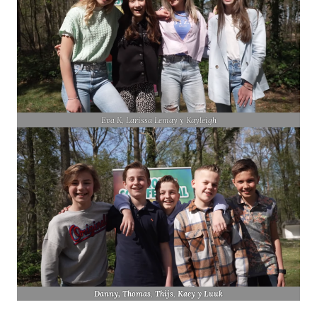
Eva K, Larissa Lemay y Kayleigh
Danny,
Thomas
,
Thijs
,
Kaey y
Luuk