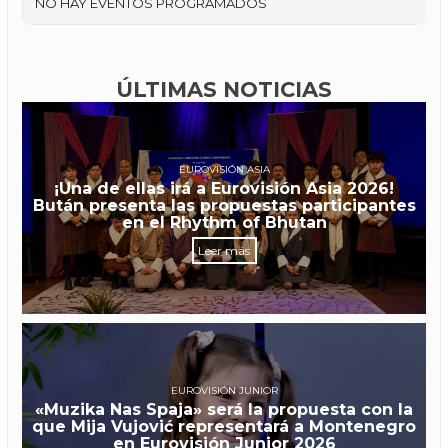
NO HAY EVENTOS PROGRAMADOS
ÚLTIMAS NOTICIAS
EUROVISIÓN ASIA
¡Una de ellas irá a Eurovisión Asia 2026!
Bután presenta las propuestas participantes
en el Rhythm of Bhutan
Leer más
EUROVISIÓN JUNIOR
«Muzika Nas Spaja» será la propuesta con la
que Mija Vujović representará a Montenegro
en Eurovisión Junior 2026