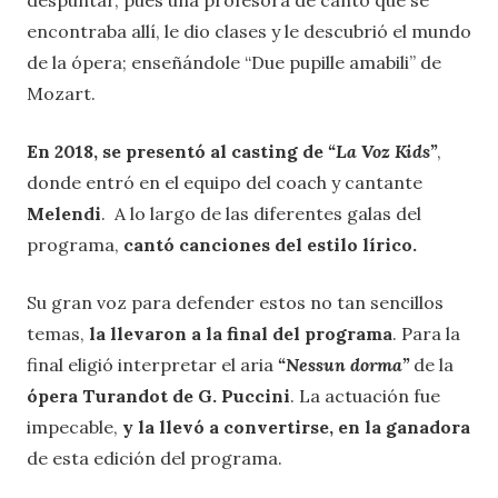
despuntar, pues una profesora de canto que se
encontraba allí, le dio clases y le descubrió el mundo
de la ópera; enseñándole “Due pupille amabili” de
Mozart.
En 2018, se presentó al casting de
“La Voz Kids”
,
donde entró en el equipo del coach y cantante
Melendi
. A lo largo de las diferentes galas del
programa,
cantó canciones del estilo lírico.
Su gran voz para defender estos no tan sencillos
temas,
la llevaron a la final del programa
. Para la
final eligió interpretar el aria
“Nessun dorma”
de la
ópera Turandot de G. Puccini
. La actuación fue
impecable,
y la llevó a convertirse, en la ganadora
de esta edición del programa.