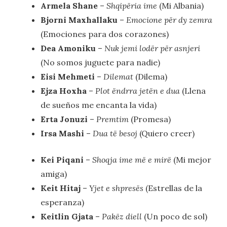
Armela Shane
–
Shqipëria ime
(Mi Albania)
Bjorni Maxhallaku
–
Emocione për dy zemra
(Emociones para dos corazones)
Dea Amoniku
–
Nuk jemi lodër për asnjeri
(No somos juguete para nadie)
Eisi Mehmeti
–
Dilemat
(Dilema)
Ejza Hoxha
–
Plot ëndrra jetën e dua
(Llena
de sueños me encanta la vida)
Erta Jonuzi
–
Premtim
(Promesa)
Irsa Mashi
–
Dua të besoj
(Quiero creer)
Kei Piqani
–
Shoqja ime më e mirë
(Mi mejor
amiga)
Keit Hitaj
–
Yjet e shpresës
(Estrellas de la
esperanza)
Keitlin Gjata
–
Pakëz diell
(Un poco de sol)