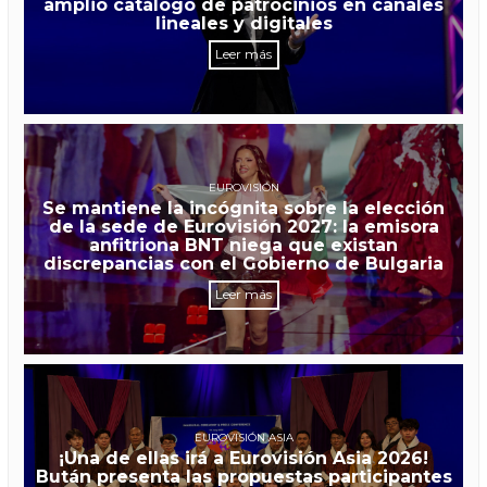
amplio catálogo de patrocinios en canales
lineales y digitales
Leer más
EUROVISIÓN
Se mantiene la incógnita sobre la elección
de la sede de Eurovisión 2027: la emisora
anfitriona BNT niega que existan
discrepancias con el Gobierno de Bulgaria
Leer más
EUROVISIÓN ASIA
¡Una de ellas irá a Eurovisión Asia 2026!
Bután presenta las propuestas participantes