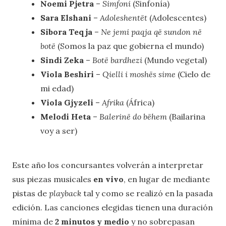
Noemi Pjetra
–
Simfoni
(Sinfonía)
Sara Elshani
–
Adoleshentët
(Adolescentes)
Sibora Teqja
–
Ne jemi paqja që sundon në
botë
(Somos la paz que gobierna el mundo)
Sindi Zeka
–
Botë bardhezi
(Mundo vegetal)
Viola Beshiri
–
Qielli i moshës sime
(Cielo de
mi edad)
Viola Gjyzeli
–
Afrika
(África)
Melodi Heta
–
Balerinë do bëhem
(Bailarina
voy a ser)
Este año los concursantes volverán a interpretar
sus piezas musicales
en vivo
, en lugar de mediante
pistas de
playback
tal y como se realizó en la pasada
edición. Las canciones elegidas tienen una duración
mínima de
2 minutos y medio
y no sobrepasan