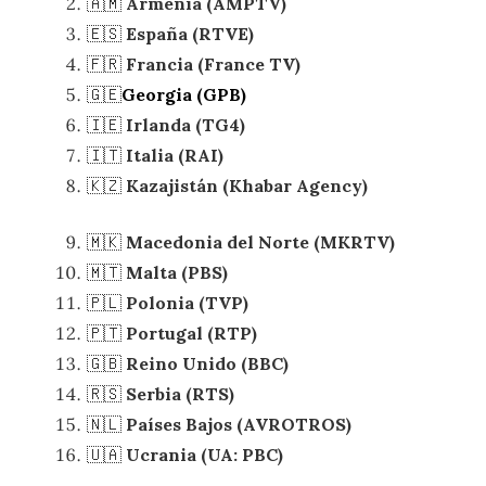
🇦🇲
Armenia (AMPTV)
🇪🇸
España (RTVE)
🇫🇷
Francia (France TV)
🇬🇪
Georgia (GPB)
🇮🇪
Irlanda (TG4)
🇮🇹
Italia (RAI)
🇰🇿
Kazajistán (Khabar Agency)
🇲🇰
Macedonia del Norte (MKRTV)
🇲🇹
Malta (PBS)
🇵🇱
Polonia (TVP)
🇵🇹
Portugal (RTP)
🇬🇧
Reino Unido (BBC)
🇷🇸
Serbia (RTS)
🇳🇱
Países Bajos (AVROTROS)
🇺🇦
Ucrania (UA: PBC)