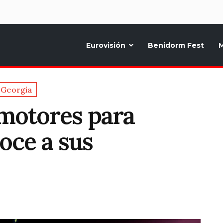
d
Eurovisión
Benidorm Fest
M
ternativo sobre la música y fiestas de toda Europa, Noticias diarias, op
Georgia
 motores para
oce a sus