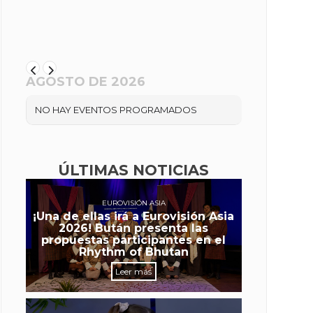
AGOSTO DE 2026
NO HAY EVENTOS PROGRAMADOS
ÚLTIMAS NOTICIAS
EUROVISIÓN ASIA
¡Una de ellas irá a Eurovisión Asia
2026! Bután presenta las
propuestas participantes en el
Rhythm of Bhutan
Leer más