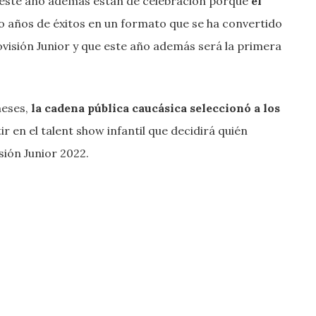
ste año además están de celebración porque
el
co años de éxitos en un formato que se ha convertido
ovisión Junior y que este año además será la primera
meses,
la cadena pública caucásica seleccionó a los
 en el talent show infantil que decidirá quién
sión Junior 2022.