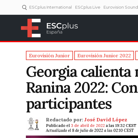
ESCplus International
ESCplus Live
Eurovision Soun
ESCplus España
Tu punto de referencia al
Eurovisión y NFs.
Eurovisión Junior
Eurovisión Junior 2022
Georgia calienta
Ranina 2022: Con
participantes
Redactado por:
José David López
Publicado el
3 de abril de 2022
a las 19:32 CEST
Actualizado el 8 de julio de 2022 a las 02:10 CEST