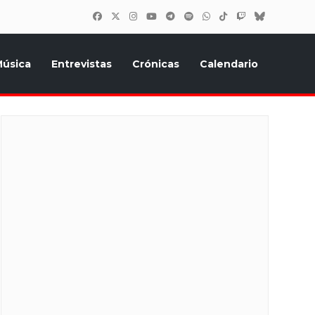
úsica
Entrevistas
Crónicas
Calendario
inión, Eurostars, y todo lo relacionado con el festival de