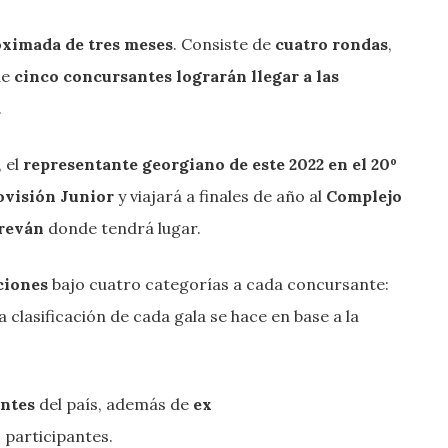
oximada de tres meses
. Consiste de
cuatro rondas
,
de
cinco concursantes lograrán llegar a las
.
, el
representante georgiano de este 2022 en el 20º
rovisión Junior
y viajará a finales de año al
Complejo
reván
donde tendrá lugar.
ciones
bajo cuatro categorías a cada concursante:
La clasificación de cada gala se hace en base a la
ntes
del país, además de
ex
 participantes.