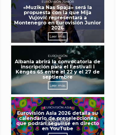
EUROVISIÓN JUNIOR
«Muzika Nas Spaja» será la
propuesta con la que Mija
Vujović representará a
Montenegro en Eurovisión Junior
2026
Leer más
EUROVISIÓN
Albania abrirá la convocatoria de
inscripción para el Festivali i
Këngës 65 entre el 22 y el 27 de
septiembre
Leer más
EUROVISIÓN ASIA
Eurovisión Asia 2026 detalla su
calendario de preselecciones
que podrán seguirse en directo
en YouTube