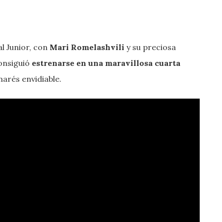
al Junior, con
Mari Romelashvili
y su preciosa
consiguió
estrenarse en una maravillosa cuarta
marés envidiable.