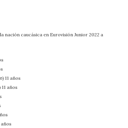
la nación caucásica en Eurovisión Junior 2022 a
os
os
) 11 años
 11 años
s
s
años
 años