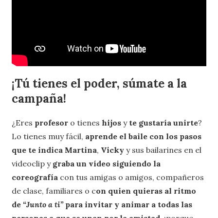
¡Tú tienes el poder, súmate a la
campaña!
¿Eres
profesor
o tienes
hijos
y
te gustaría unirte
?
Lo tienes muy fácil,
aprende el baile con los pasos
que te indica Martina
,
Vicky
y sus bailarines en el
videoclip y
graba un vídeo siguiendo la
coreografía
con tus amigas o amigos, compañeros
de clase, familiares o c
on quien quieras al ritmo
de
“Junto a ti”
para invitar y animar a todas las
personas a que se unan por la amistad
, ¡porque