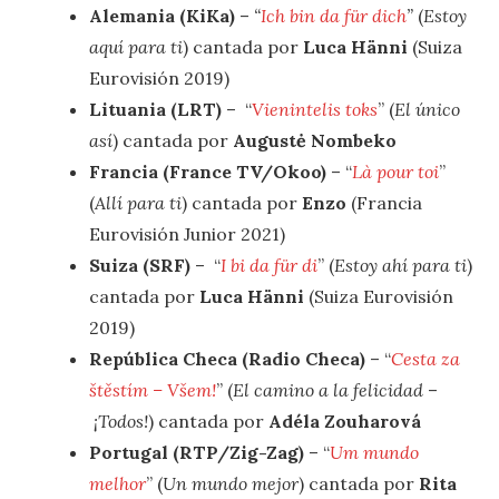
Alemania (KiKa)
–
“
Ich bin da für dich
”
(
Estoy
aquí para ti
) cantada por
Luca Hänni
(Suiza
Eurovisión 2019)
Lituania (LRT)
– “
Vienintelis toks
” (
El único
así
) cantada por
Augustė Nombeko
Francia (France TV/Okoo)
– “
Là pour toi
”
(
Allí para ti
) cantada por
Enzo
(Francia
Eurovisión Junior 2021)
Suiza (SRF)
– “
I bi da für di
” (
Estoy ahí para ti
)
cantada por
Luca Hänni
(Suiza Eurovisión
2019)
República Checa (Radio Checa)
– “
Cesta za
štěstím – Všem!
” (
El camino a la felicidad
–
¡Todos!
) cantada por
Adéla Zouharová
Portugal (RTP/Zig-Zag)
– “
Um mundo
melhor
” (
Un mundo mejor
) cantada por
Rita