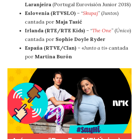
Laranjeira
(Portugal Eurovisión Junior 2018)
Eslovenia (RTVSLO)
– “
Skupaj
” (
Juntos
)
cantada por
Maja Tasić
Irlanda (RTE/RTE Kids)
– “
The One
” (
Único
)
cantada por
Sophie Doyle Ryder
España (RTVE/Clan)
– «
Junto a ti
» cantada
por
Martina Burón