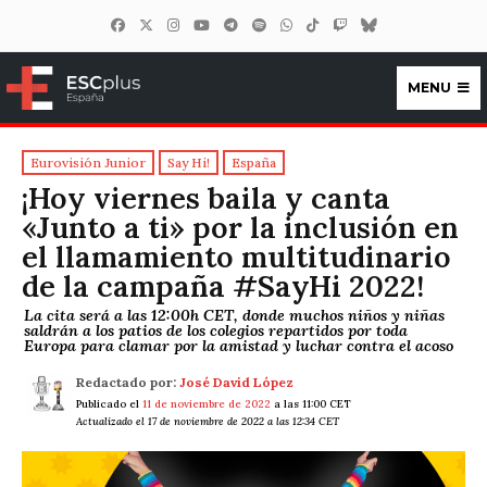
MENU
ESCplus España
Eurovisión Junior
Say Hi!
España
¡Hoy viernes baila y canta
«Junto a ti» por la inclusión en
el llamamiento multitudinario
de la campaña #SayHi 2022!
La cita será a las 12:00h CET, donde muchos niños y niñas
saldrán a los patios de los colegios repartidos por toda
Europa para clamar por la amistad y luchar contra el acoso
Redactado por:
José David López
Publicado el
11 de noviembre de 2022
a las 11:00 CET
Actualizado el 17 de noviembre de 2022 a las 12:34 CET