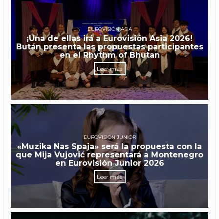
EUROVISIÓN ASIA
¡Una de ellas irá a Eurovisión Asia 2026!
Bután presenta las propuestas participantes
en el Rhythm of Bhutan
Leer más
EUROVISIÓN JUNIOR
«Muzika Nas Spaja» será la propuesta con la
que Mija Vujović representará a Montenegro
en Eurovisión Junior 2026
Leer más