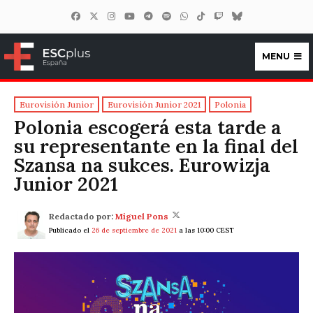
MENU
ESCplus España
Eurovisión Junior
Eurovisión Junior 2021
Polonia
Polonia escogerá esta tarde a
su representante en la final del
Szansa na sukces. Eurowizja
Junior 2021
Redactado por:
Miguel Pons
Publicado el
26 de septiembre de 2021
a las 10:00 CEST