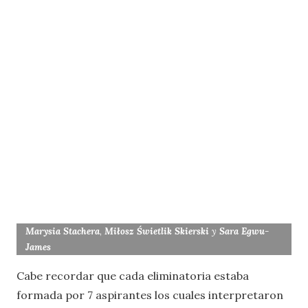
Marysia Stachera
,
Miłosz Świetlik Skierski
y
Sara Egwu-
James
Cabe recordar que cada eliminatoria estaba
formada por 7 aspirantes los cuales interpretaron