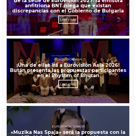
de la sede de Eurovisión 2027: la emisora
anfitriona BNT niega que existan
discrepancias con el Gobierno de Bulgaria
Leer más
EUROVISIÓN ASIA
¡Una de ellas irá a Eurovisión Asia 2026!
Bután presenta las propuestas participantes
en el Rhythm of Bhutan
Leer más
EUROVISIÓN JUNIOR
«Muzika Nas Spaja» será la propuesta con la