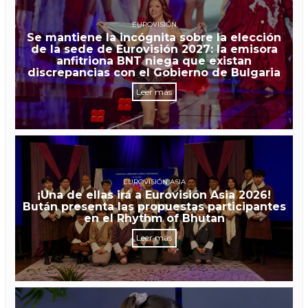
EUROVISIÓN
Se mantiene la incógnita sobre la elección
de la sede de Eurovisión 2027: la emisora
anfitriona BNT niega que existan
discrepancias con el Gobierno de Bulgaria
Leer más
EUROVISIÓN ASIA
¡Una de ellas irá a Eurovisión Asia 2026!
Bután presenta las propuestas participantes
en el Rhythm of Bhutan
Leer más