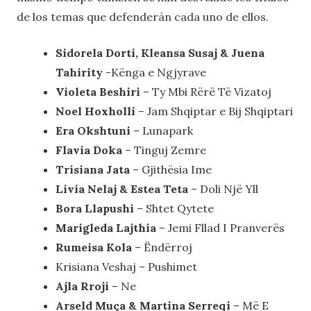
de los temas que defenderán cada uno de ellos.
Sidorela Dorti, Kleansa Susaj & Juena
Tahirity
-Kënga e Ngjyrave
Violeta Beshiri
– Ty Mbi Rërë Të Vizatoj
Noel Hoxholli
– Jam Shqiptar e Bij Shqiptari
Era Okshtuni
– Lunapark
Flavia Doka
– Tinguj Zemre
Trisiana Jata
– Gjithësia Ime
Livia Nelaj & Estea Teta
– Doli Një Yll
Bora Llapushi
– Shtet Qytete
Marigleda Lajthia
– Jemi Fllad I Pranverës
Rumeisa Kola
– Ëndërroj
Krisiana Veshaj – Pushimet
Ajla Rroji
– Ne
Arseld Muça & Martina Serreqi
– Më E