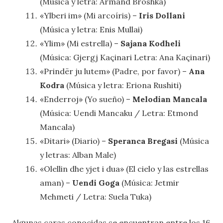
(Música y letra: Armand Broshka)
«Ylberi im» (Mi arcoíris) –
Iris Dollani
(Música y letra: Enis Mullai)
«Ylim» (Mi estrella) –
Sajana Kodheli
(Música: Gjergj Kaçinari Letra: Ana Kaçinari)
«Prindër ju lutem» (Padre, por favor) –
Ana
Kodra
(Música y letra: Eriona Rushiti)
«Enderroj» (Yo sueño) –
Melodian Mancala
(Música: Uendi Mancaku / Letra: Etmond
Mancala)
«Ditari» (Diario) –
Speranca Bregasi
(Música
y letras: Alban Male)
«Olellin dhe yjet i dua» (El cielo y las estrellas
aman) –
Uendi Goga
(Música: Jetmir
Mehmeti / Letra: Suela Tuka)
Algunas caras conocidas se encuentran entre los 16