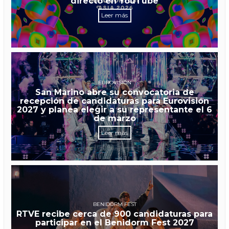
directo en YouTube
Leer más
EUROVISIÓN
San Marino abre su convocatoria de
recepción de candidaturas para Eurovisión
2027 y planea elegir a su representante el 6
de marzo
Leer más
BENIDORM FEST
RTVE recibe cerca de 900 candidaturas para
participar en el Benidorm Fest 2027