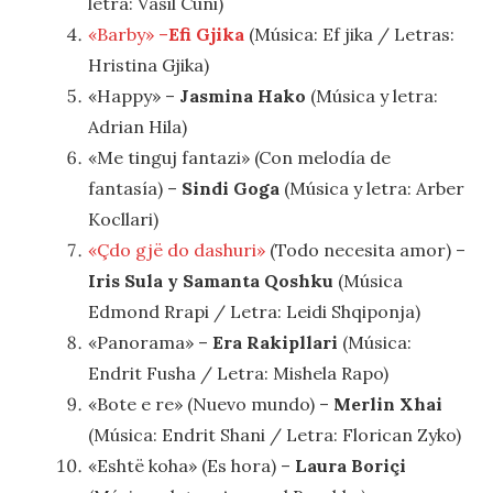
letra: Vasil Cuni)
«Barby» –
Efi Gjika
(Música: Ef jika / Letras:
Hristina Gjika)
«Happy» –
Jasmina Hako
(Música y letra:
Adrian Hila)
«Me tinguj fantazi» (Con melodía de
fantasía) –
Sindi Goga
(Música y letra: Arber
Kocllari)
«Çdo gjë do dashuri»
(Todo necesita amor) –
Iris Sula y Samanta Qoshku
(Música
Edmond Rrapi / Letra: Leidi Shqiponja)
«Panorama» –
Era Rakipllari
(Música:
Endrit Fusha / Letra: Mishela Rapo)
«Bote e re» (Nuevo mundo) –
Merlin Xhai
(Música: Endrit Shani / Letra: Florican Zyko)
«Eshtë koha» (Es hora) –
Laura Boriçi