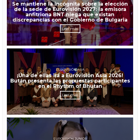
Se mantiene la incógnita sobre la elección
de la sede de Eurovisión 2027: la emisora
anfitriona BNT niega que existan
discrepancias con el Gobierno de Bulgaria
Leer más
EUROVISIÓN ASIA
¡Una de ellas irá a Eurovisión Asia 2026!
Bután presenta las propuestas participantes
en el Rhythm of Bhutan
Leer más
EUROVISIÓN JUNIOR