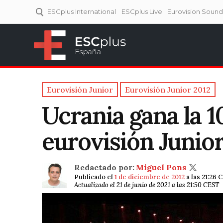
ESCplus International
ESCplus Live
Eurovision Soun
ESCplus España
Tu punto de referencia al
Eurovisión y NFs.
Eurovisión Junior
Eurovisión Junior 2012
Ucrania gana la 1
eurovisión Junior
Redactado por:
Miguel Pons
Publicado el
1 de diciembre de 2012
a las 21:26 
Actualizado el 21 de junio de 2021 a las 21:50 CEST