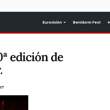
d
Eurovisión
Benidorm Fest
M
ternativo sobre la música y fiestas de toda Europa, Noticias diarias, op
0ª edición de
.
CET