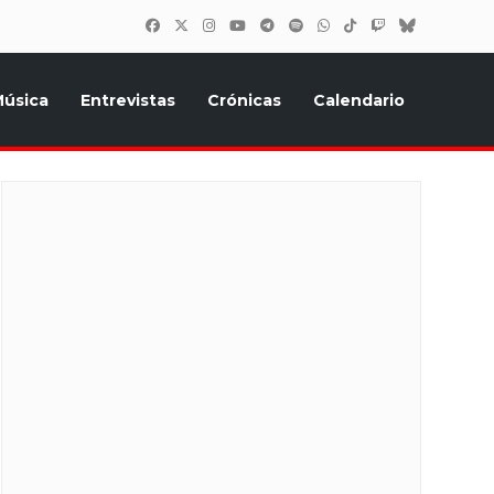
úsica
Entrevistas
Crónicas
Calendario
inión, Eurostars, y todo lo relacionado con el festival de