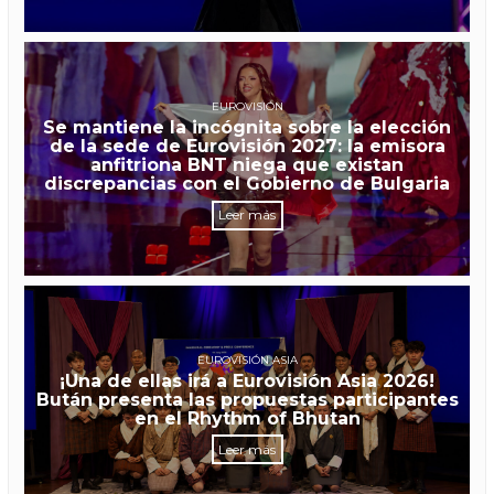
EUROVISIÓN
Se mantiene la incógnita sobre la elección
de la sede de Eurovisión 2027: la emisora
anfitriona BNT niega que existan
discrepancias con el Gobierno de Bulgaria
Leer más
EUROVISIÓN ASIA
¡Una de ellas irá a Eurovisión Asia 2026!
Bután presenta las propuestas participantes
en el Rhythm of Bhutan
Leer más