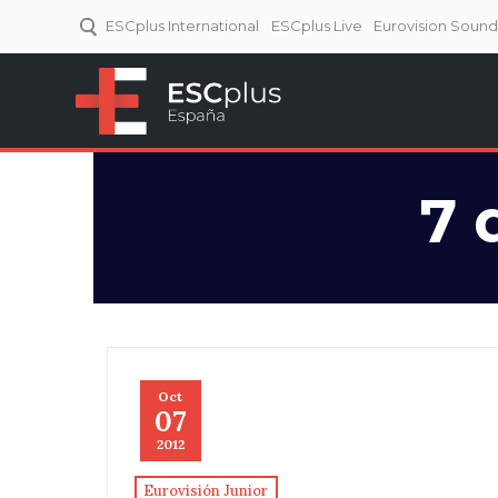
ESCplus International
ESCplus Live
Eurovision Soun
ESCplus España
Tu punto de referencia al
Eurovisión y NFs.
7 
Oct
07
2012
Eurovisión Junior