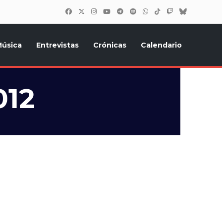
úsica
Entrevistas
Crónicas
Calendario
inión, Eurostars, y todo lo relacionado con el festival de
012