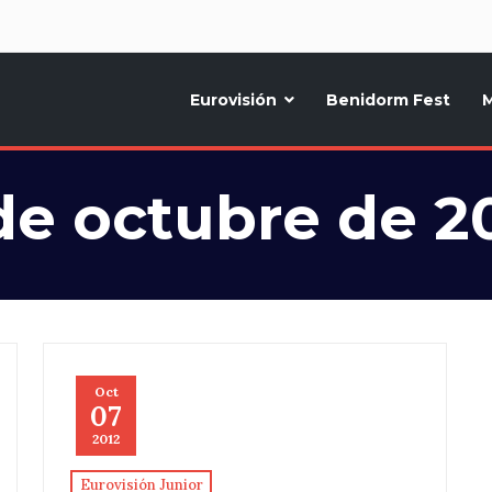
d
Eurovisión
Benidorm Fest
M
ternativo sobre la música y fiestas de toda Europa, Noticias diarias, op
de octubre de 2
Oct
07
2012
Eurovisión Junior