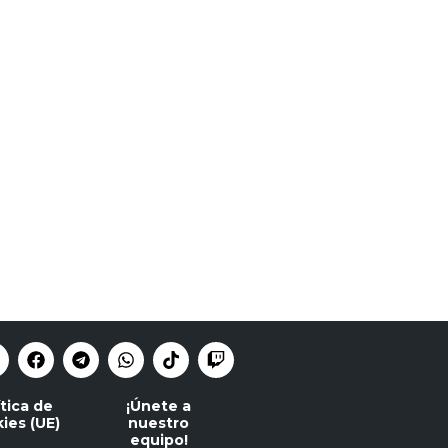
ítica de
¡Únete a
ies (UE)
nuestro
equipo!