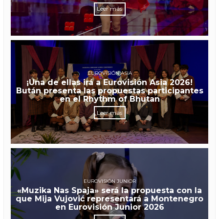
Leer más
EUROVISIÓN ASIA
¡Una de ellas irá a Eurovisión Asia 2026!
Bután presenta las propuestas participantes
en el Rhythm of Bhutan
Leer más
EUROVISIÓN JUNIOR
«Muzika Nas Spaja» será la propuesta con la
que Mija Vujović representará a Montenegro
en Eurovisión Junior 2026