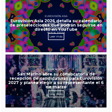
EUROVISIÓN ASIA
Eurovisión Asia 2026 detalla su calendario
de preselecciones que podrán seguirse en
directo en YouTube
Leer más
EUROVISIÓN
San Marino abre su convocatoria de
recepción de candidaturas para Eurovisión
2027 y planea elegir a su representante el 6
de marzo
Leer más