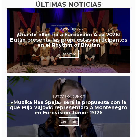
ÚLTIMAS NOTICIAS
EUROVISIÓN ASIA
¡Una de ellas irá a Eurovisión Asia 2026!
Bután presenta las propuestas participantes
en el Rhythm of Bhutan
Leer más
EUROVISIÓN JUNIOR
«Muzika Nas Spaja» será la propuesta con la
que Mija Vujović representará a Montenegro
en Eurovisión Junior 2026
Leer más