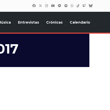
úsica
Entrevistas
Crónicas
Calendario
inión, Eurostars, y todo lo relacionado con el festival de
017