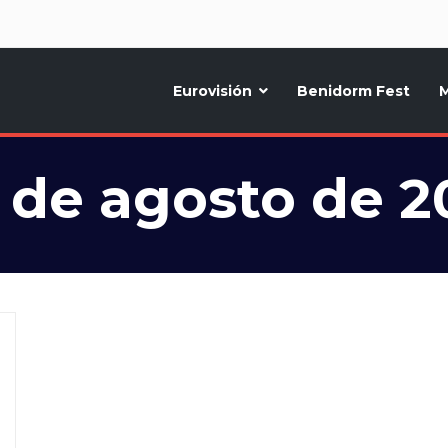
d
Eurovisión
Benidorm Fest
M
ternativo sobre la música y fiestas de toda Europa, Noticias diarias, op
 de agosto de 2