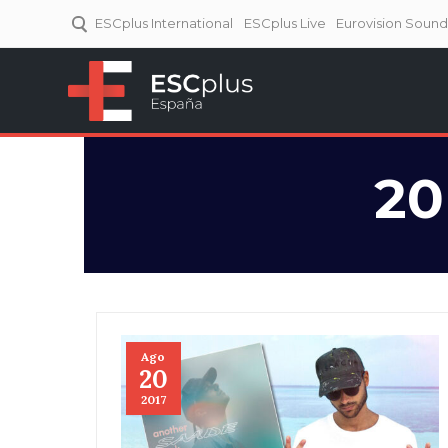
ESCplus International
ESCplus Live
Eurovision Soun
ESCplus España
Tu punto de referencia al
Eurovisión y NFs.
20
Ago
20
2017