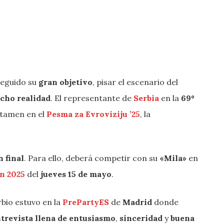
seguido su
gran objetivo
, pisar el escenario del
echo realidad
. El representante de
Serbia
en la
69º
ertamen en el
Pesma za Evroviziju ’25
, la
n final
. Para ello, deberá competir con su
«Mila»
en
ón 2025
del
jueves 15 de mayo
.
rbio estuvo en la
PrePartyES
de
Madrid
donde
trevista llena de entusiasmo
,
sinceridad
y
buena