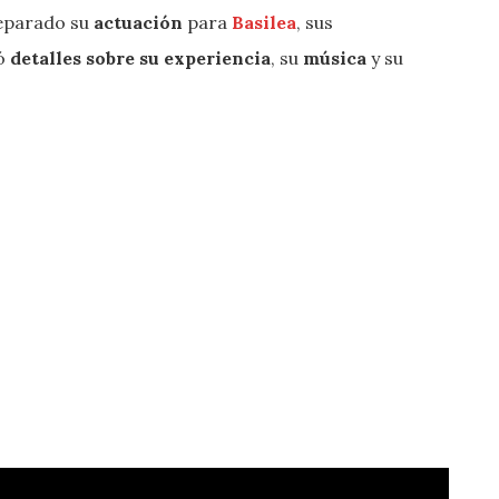
eparado su
actuación
para
Basilea
, sus
ió
detalles sobre su experiencia
, su
música
y su