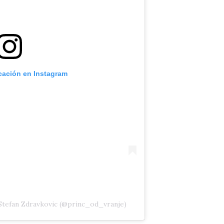
icación en Instagram
Stefan Zdravkovic (@princ_od_vranje)