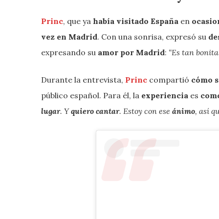
Princ
, que ya
había visitado España
en
ocasio
vez en Madrid
. Con una sonrisa, expresó su
de
expresando su
amor por Madrid
:
“Es tan bonita
Durante la entrevista,
Princ
compartió
cómo se
público español. Para él, la
experiencia
es
como
lugar
. Y
quiero cantar
. Estoy con ese
ánimo
, así q