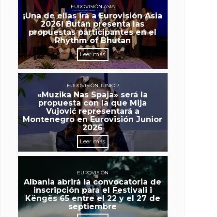
EUROVISIÓN ASIA
¡Una de ellas irá a Eurovisión Asia
2026! Bután presenta las
propuestas participantes en el
Rhythm of Bhutan
Leer más
EUROVISIÓN JUNIOR
«Muzika Nas Spaja» será la
propuesta con la que Mija
Vujović representará a
Montenegro en Eurovisión Junior
2026
Leer más
EUROVISIÓN
Albania abrirá la convocatoria de
inscripción para el Festivali i
Këngës 65 entre el 22 y el 27 de
septiembre