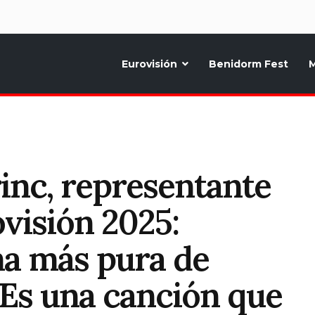
d
Eurovisión
Benidorm Fest
M
ternativo sobre la música y fiestas de toda Europa, Noticias diarias, op
inc, representante
visión 2025:
ma más pura de
Es una canción que