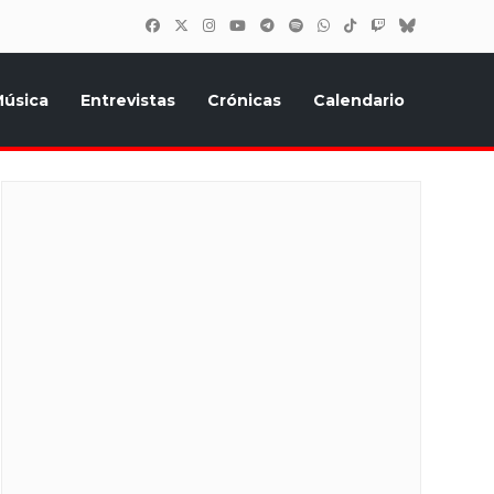
úsica
Entrevistas
Crónicas
Calendario
inión, Eurostars, y todo lo relacionado con el festival de