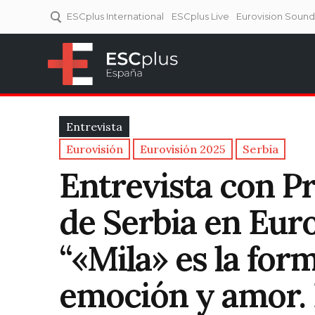
ESCplus International
ESCplus Live
Eurovision Soun
ESCplus España
Tu punto de referencia al
Eurovisión y NFs.
Entrevista
Eurovisión
Eurovisión 2025
Serbia
Entrevista con Pr
de Serbia en Euro
“«Mila» es la for
emoción y amor. 