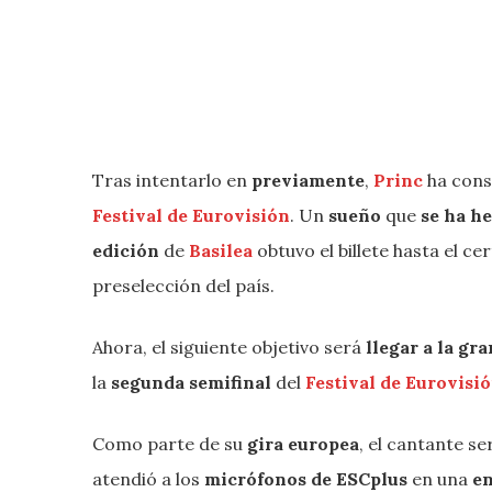
Tras intentarlo en
previamente
,
Princ
ha con
Festival de Eurovisión
. Un
sueño
que
se ha h
edición
de
Basilea
obtuvo el billete hasta el c
preselección del país.
Ahora, el siguiente objetivo será
llegar a la gra
la
segunda semifinal
del
Festival de Eurovisi
Como parte de su
gira europea
, el cantante se
atendió a los
micrófonos de ESCplus
en una
en