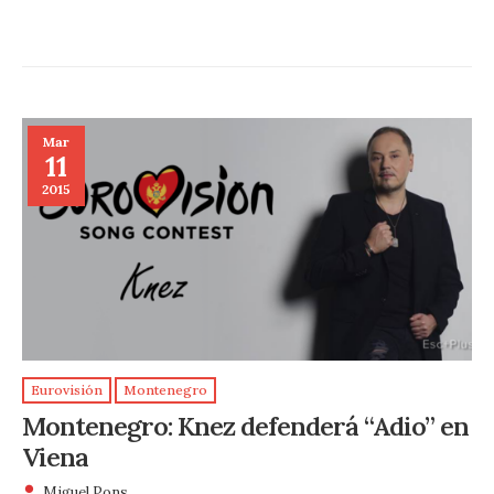
Mar
11
2015
Eurovisión
Montenegro
Montenegro: Knez defenderá “Adio” en
Viena
Miguel Pons