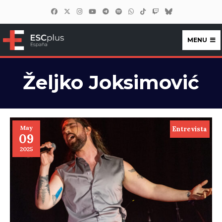
MENU
ESCplus España
Željko Joksimović
May
Entrevista
09
2025