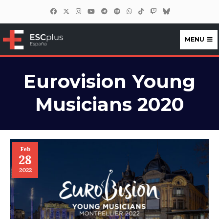
MENU
ESCplus España
Eurovision Young
Musicians 2020
Feb
28
2022