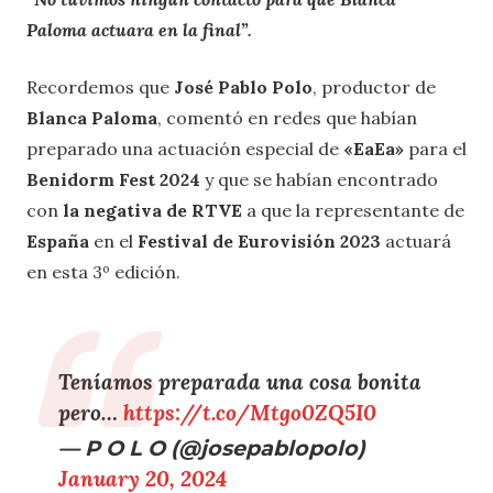
Paloma actuara en la final”.
Recordemos que
José Pablo Polo
, productor de
Blanca Paloma
, comentó en redes que habían
preparado una actuación especial de
«EaEa»
para el
Benidorm Fest 2024
y que se habían encontrado
con
la negativa de RTVE
a que la representante de
España
en el
Festival de Eurovisión 2023
actuará
en esta 3º edición.
Teníamos preparada una cosa bonita
pero…
https://t.co/Mtgo0ZQ5I0
— P O L O (@josepablopolo)
January 20, 2024