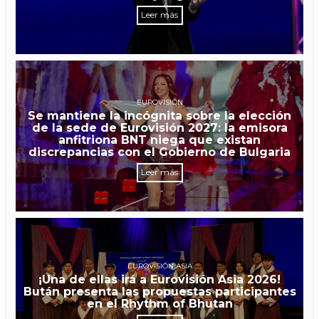
Leer más
EUROVISIÓN
Se mantiene la incógnita sobre la elección
de la sede de Eurovisión 2027: la emisora
anfitriona BNT niega que existan
discrepancias con el Gobierno de Bulgaria
Leer más
EUROVISIÓN ASIA
¡Una de ellas irá a Eurovisión Asia 2026!
Bután presenta las propuestas participantes
en el Rhythm of Bhutan