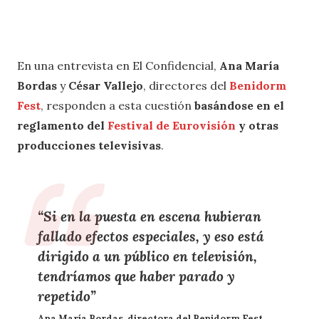
En una entrevista en El Confidencial,
Ana María
Bordas
y
César Vallejo
, directores del
Benidorm
Fest
, responden a esta cuestión
basándose en el
reglamento del
Festival de Euro
v
isión
y otras
producciones televisivas
.
“Si en la puesta en escena hubieran
fallado
efectos especiales
, y eso está
dirigido a un público en
televisión
,
tendríamos que haber parado y
repetido
”
Ana María Bordas, directora del Benidorm Fest