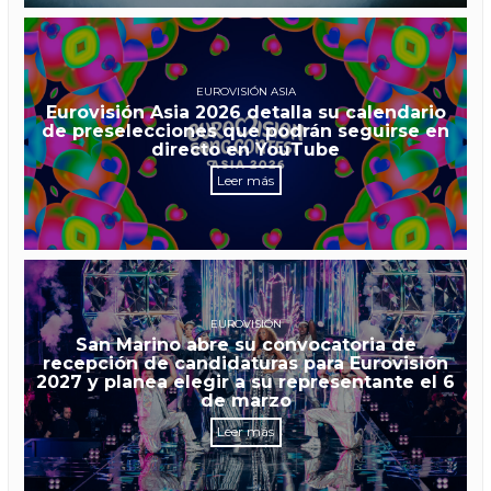
EUROVISIÓN ASIA
Eurovisión Asia 2026 detalla su calendario
de preselecciones que podrán seguirse en
directo en YouTube
Leer más
EUROVISIÓN
San Marino abre su convocatoria de
recepción de candidaturas para Eurovisión
2027 y planea elegir a su representante el 6
de marzo
Leer más