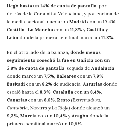
llegó hasta un 14% de cuota de pantalla
, por
detrás de la Comunitat Valenciana, y por encima de
la media nacional, quedaron
Madrid
con un
17,4%
,
Castilla- La Mancha
con un
11,8%
y
Castilla y
León
donde la primera semifinal marcó un
11,8%
.
En el otro lado de la balanza,
donde menos
seguimiento cosechó la fue en Galicia con un
5,8% de cuota de pantalla
, seguida de
Andalucía
donde marcó un
7,5%
,
Baleares
con un
7,9%
,
Euskadi
con un
8,2%
de audiencia,
Asturias
donde
escaló hasta el
8,3%
,
Cataluña
con un
8,4%
,
Canarias
con un
8,6%
,
Resto
(Extremadura,
Cantabria, Navarra y La Rioja)
donde alcanzó un
9,3%
,
Murcia
con un
10,4%
y
Aragón
donde la
primera semifinal marcó un
10,5%
.