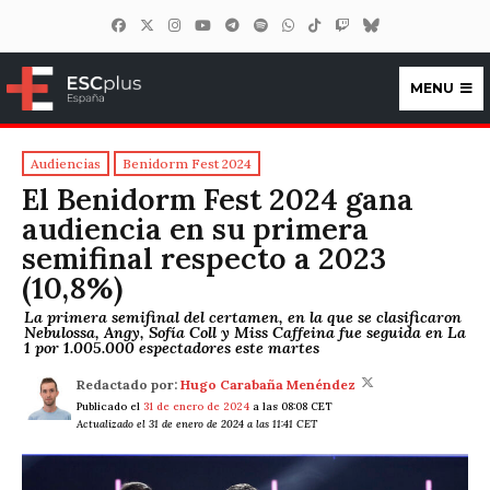
MENU
ESCplus España
Audiencias
Benidorm Fest 2024
El Benidorm Fest 2024 gana
audiencia en su primera
semifinal respecto a 2023
(10,8%)
La primera semifinal del certamen, en la que se clasificaron
Nebulossa, Angy, Sofía Coll y Miss Caffeina fue seguida en La
1 por 1.005.000 espectadores este martes
Redactado por:
Hugo Carabaña Menéndez
Publicado el
31 de enero de 2024
a las 08:08 CET
Actualizado el 31 de enero de 2024 a las 11:41 CET