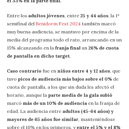
el 33% en la parte final.
Entre los
adultos jóvenes
, entre
25 y 44 años
, la 1ª
semifinal del
Benidorm Fest 2024
también marcó
muy buena audiencia, se mantuvo por encima de la
media del programa todo el rato, arrancando en un
15% alcanzando en la
franja final
un
26% de cuota
de pantalla en dicho target
.
Caso contrario
fue en
niños entre 4 y 12 años
, que
tuvo
picos de audiencia más bajos sobre el 0%
de
cuota de pantalla, a los que sin duda les afectó el
horario, aunque la
parte media de la gala subió
marcó
más de un 10% de audiencia
en la franja de
edad. La audiencia entre
adultos (45-64 años) y
mayores de 65 años fue similar
, manteniéndose
sobre el 10% en los primeros, y
entre el 5% y el 8%