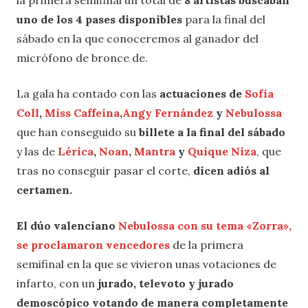
la primera semifinal un total de
8 artistas buscaban
uno de los 4 pases disponibles
para la final del
sábado en la que conoceremos al ganador del
micrófono de bronce de.
La gala ha contado con las
actuaciones de
Sofía
Coll
,
Miss Caffeina
,
Angy Fernández
y
Nebulossa
que han conseguido su
billete a la final del sábado
y las de
Lérica
,
Noan
,
Mantra
y
Quique Niza
, que
tras no conseguir pasar el corte,
dicen adiós al
certamen.
El dúo valenciano
Nebulossa con su tema «Zorra»,
se proclamaron vencedores
de la primera
semifinal en la que se vivieron unas votaciones de
infarto, con un
jurado, televoto y jurado
demoscópico votando de manera completamente