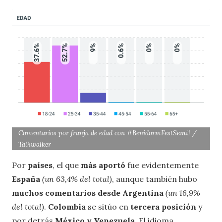
Comentarios por franja de edad con #BenidormFestSemi1 /
Talkwalker
Por
países
, el que
más aportó
fue evidentemente
España
(un 63,4% del total)
, aunque también hubo
muchos comentarios desde Argentina
(un 16,9%
del total)
.
Colombia
se sitúo en
tercera posición
y
por detrás
México y Venezuela
. El idioma